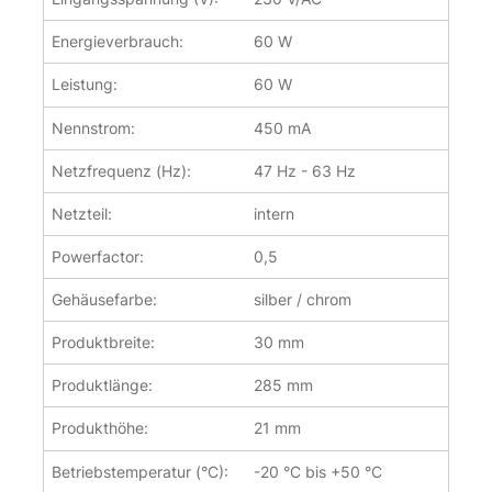
Energieverbrauch:
60 W
Leistung:
60 W
Nennstrom:
450 mA
Netzfrequenz (Hz):
47 Hz - 63 Hz
Netzteil:
intern
Powerfactor:
0,5
Gehäusefarbe:
silber / chrom
Produktbreite:
30 mm
Produktlänge:
285 mm
Produkthöhe:
21 mm
Betriebstemperatur (°C):
-20 °C bis +50 °C