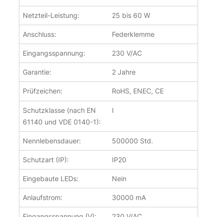
Netzteil-Leistung:
25 bis 60 W
Anschluss:
Federklemme
Eingangsspannung:
230 V/AC
Garantie:
2 Jahre
Prüfzeichen:
RoHS, ENEC, CE
Schutzklasse (nach EN
I
61140 und VDE 0140-1):
Nennlebensdauer:
500000 Std.
Schutzart (IP):
IP20
Eingebaute LEDs:
Nein
Anlaufstrom:
30000 mA
Eingangsspannung (V):
230 V/AC