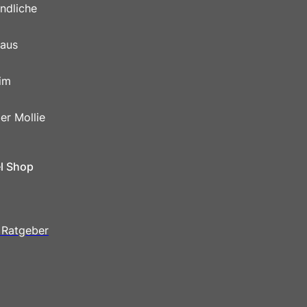
ndliche
 aus
im
er Mollie
el Shop
 Ratgeber