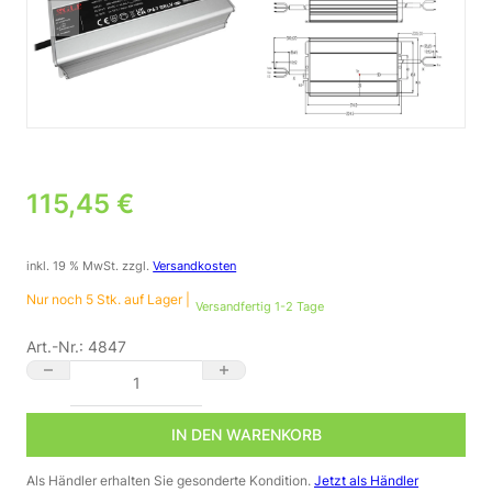
115,45
€
inkl. 19 % MwSt.
zzgl.
Versandkosten
Nur noch 5 Stk. auf Lager |
Versandfertig 1-2 Tage
Art.-Nr.:
4847
24V DC Netzteil | 350 Watt | GLP GV6-350B024 | 14.6A | IP67
IN DEN WARENKORB
Als Händler erhalten Sie gesonderte Kondition.
Jetzt als Händler