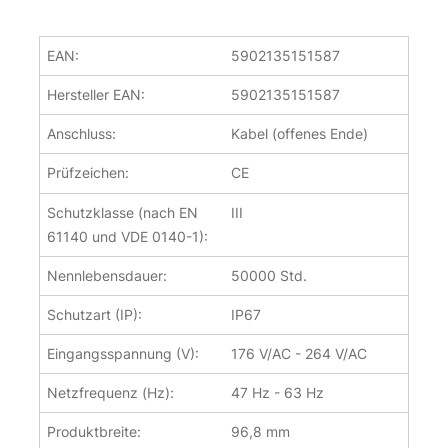
EAN:
5902135151587
Hersteller EAN:
5902135151587
Anschluss:
Kabel (offenes Ende)
Prüfzeichen:
CE
Schutzklasse (nach EN
III
61140 und VDE 0140-1):
Nennlebensdauer:
50000 Std.
Schutzart (IP):
IP67
Eingangsspannung (V):
176 V/AC - 264 V/AC
Netzfrequenz (Hz):
47 Hz - 63 Hz
Produktbreite:
96,8 mm