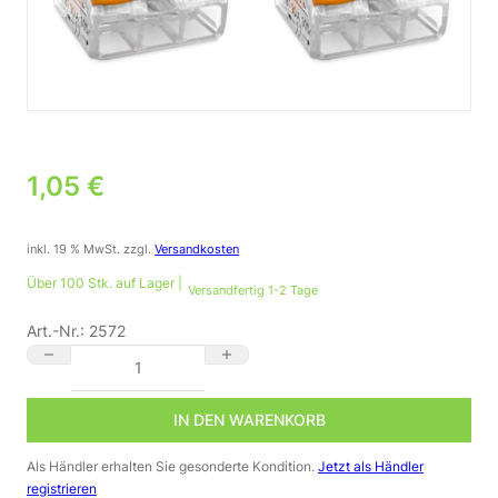
1,05
€
inkl. 19 % MwSt.
zzgl.
Versandkosten
Über 100 Stk. auf Lager |
Versandfertig 1-2 Tage
Art.-Nr.:
2572
WAGO Klemme 221-413 | 3-polig | Hebelklemme | transparent 
IN DEN WARENKORB
Als Händler erhalten Sie gesonderte Kondition.
Jetzt als Händler
registrieren