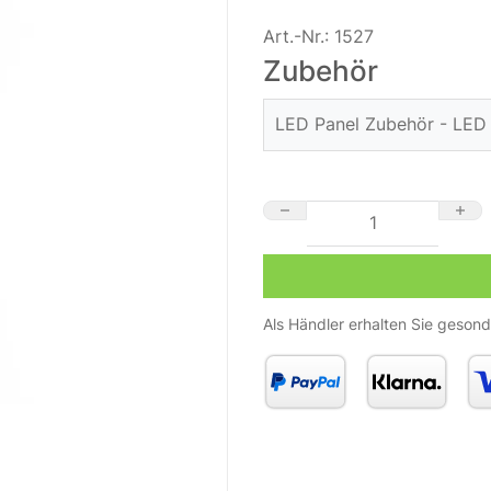
Art.-Nr.:
1527
Zubehör
LED Panel Zubehör - LED
Fun
sc
Funkfernbedienung für 23
15
inkl
Als Händler erhalten Sie gesond
Übe
Fun
Fun