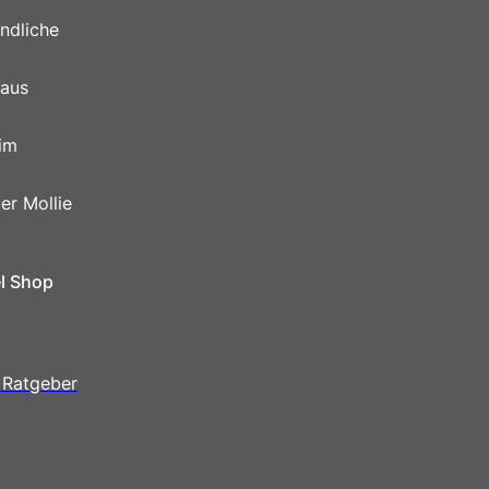
ndliche
 aus
im
er Mollie
el Shop
 Ratgeber