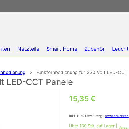
hten
Netzteile
Smart Home
Zubehör
Leucht
rnbedienung
Funkfernbedienung für 230 Volt LED-CCT
lt LED-CCT Panele
15,35
€
inkl. 19 % MwSt.
zzgl.
Versandkosten
Über 100 Stk. auf Lager |
Versan