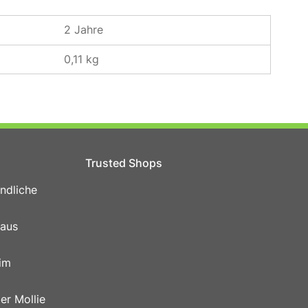
2 Jahre
0,11 kg
Trusted Shops
ndliche
 aus
im
er Mollie