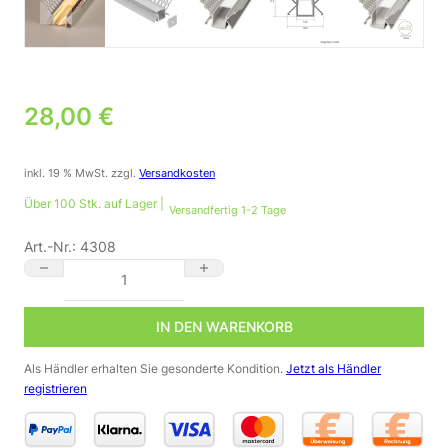
28,00
€
inkl. 19 % MwSt.
zzgl.
Versandkosten
Über 100 Stk. auf Lager |
Versandfertig 1-2 Tage
Art.-Nr.:
4308
Aluminium LED Fliesenprofil Innenecke, diffuse Abdeckung opal 
IN DEN WARENKORB
Als Händler erhalten Sie gesonderte Kondition.
Jetzt als Händler
registrieren