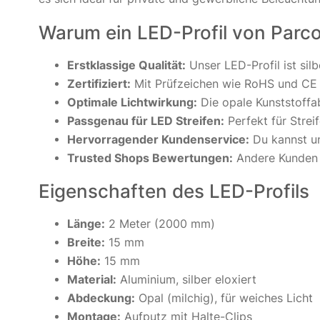
Warum ein LED-Profil von Parco
Erstklassige Qualität:
Unser LED-Profil ist silb
Zertifiziert:
Mit Prüfzeichen wie RoHS und CE e
Optimale Lichtwirkung:
Die opale Kunststoffab
Passgenau für LED Streifen:
Perfekt für Strei
Hervorragender Kundenservice:
Du kannst un
Trusted Shops Bewertungen:
Andere Kunden h
Eigenschaften des LED-Profils
Länge:
2 Meter (2000 mm)
Breite:
15 mm
Höhe:
15 mm
Material:
Aluminium, silber eloxiert
Abdeckung:
Opal (milchig), für weiches Licht
Montage:
Aufputz mit Halte-Clips