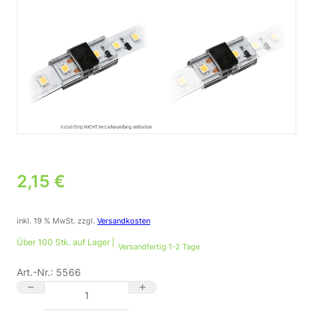
2,15
€
inkl. 19 % MwSt.
zzgl.
Versandkosten
Über 100 Stk. auf Lager |
Versandfertig 1-2 Tage
Art.-Nr.:
5566
Strip Verbinder 10mm 2Pin für einfarbige LED-Streifen IP20 DC