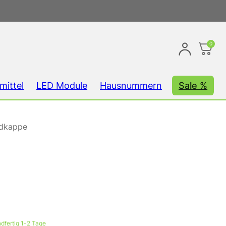
0
mittel
LED Module
Hausnummern
Sale %
ndkappe
dfertig 1-2 Tage