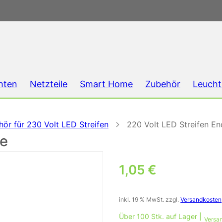
hten
Netzteile
Smart Home
Zubehör
Leucht
ör für 230 Volt LED Streifen
220 Volt LED Streifen E
pe
1,05
€
inkl. 19 % MwSt.
zzgl.
Versandkosten
Über 100 Stk. auf Lager |
Versan