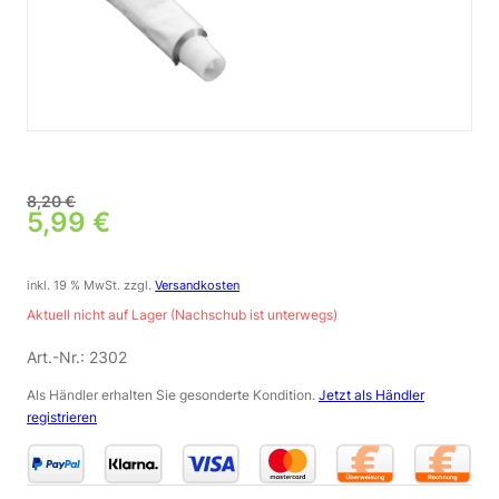
8,20
€
Ursprünglicher Preis war: 8,20 €
5,99
€
Aktueller Preis ist: 5,99 €.
inkl. 19 % MwSt.
zzgl.
Versandkosten
Aktuell nicht auf Lager (Nachschub ist unterwegs)
Art.-Nr.:
2302
Als Händler erhalten Sie gesonderte Kondition.
Jetzt als Händler
registrieren