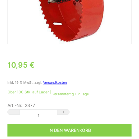
10,95
€
inkl. 19 % MwSt.
zzgl.
Versandkosten
Über 100 Stk. auf Lager |
Versandfertig 1-2 Tage
Art.-Nr.:
2377
Lochsäge 105 mm für Gipskarton und Holz Menge
IN DEN WARENKORB