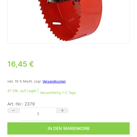
16,45
€
inkl. 19 % MwSt.
zzgl.
Versandkosten
41 Stk. auf Lager |
Versandfertig 1-2 Tage
Art.-Nr.:
2379
Lochsäge 160 mm für Gipskarton und Holz Menge
IN DEN WARENKORB