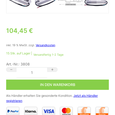
104,45
€
inkl. 19 % MwSt.
zzgl.
Versandkosten
15 Stk. auf Lager |
Versandfertig 1-2 Tage
Art.-Nr.:
3808
24V DC Netzteil | 320.16W | 13.34A | IP65 | Mean Well HLG-3
IN DEN WARENKORB
Als Händler erhalten Sie gesonderte Kondition.
Jetzt als Händler
registrieren