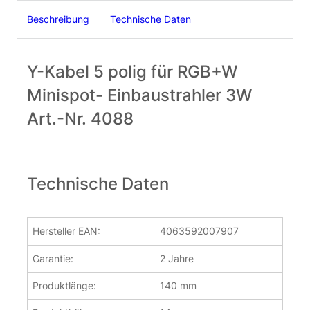
inkl. 19 % MwSt.
zzgl.
Versandkosten
3,25
€
Beschreibung
Technische Daten
Nur noch 3 Stk. auf Lager
inkl. 19 % MwSt.
zzgl.
Versandkosten
LED Einbaustrahler für Bad & Feuchträume IP65 | 12 Volt | 
LED Einbaustrahler für Bad & Feuchträume IP65 | 12 Volt | 
Y-Kabel 5 polig für RGB+W
15 Stk. auf Lager
Minispot- Einbaustrahler 3W
Passendes Kabel 1,2m 5 polig für RGB+W Minispot- Einbaustra
Passendes Kabel 1,2m 5 polig für RGB+W Minispot- Einbaustra
Art.-Nr. 4088
Technische Daten
Hersteller EAN:
4063592007907
Garantie:
2 Jahre
Produktlänge:
140 mm