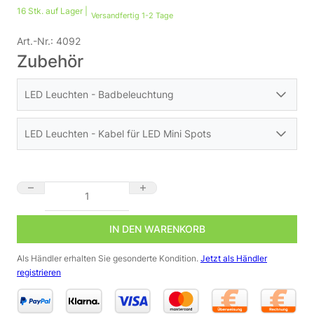
16 Stk. auf Lager |
Versandfertig 1-2 Tage
Art.-Nr.:
4092
Zubehör
LED Leuchten - Badbeleuchtung
LED Leuchten - Kabel für LED Mini Spots
Y-Kabel 5 polig für RGB+W Minispot- Einbaustrahler 3W Art.-Nr
IN DEN WARENKORB
LED Einbaustrahler für Bad & Feuchträume IP65 | 12
Als Händler erhalten Sie gesonderte Kondition.
Jetzt als Händler
Volt | RGB+3000K | warmweiß | 3 Watt
registrieren
18,65
€
Passendes Kabel 1,2m 5 polig für RGB+W Minispot-
Einbaustrahler 3 Watt Art.-Nr. 4088