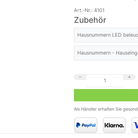
Art.-Nr.:
4101
Zubehör
Hausnummern LED beleuch
Gru
Hausnummern - Hauseing
15
Gru
27
St
Hausnummer Edelstahl 1 M
40
inkl
Nich
inkl
Als Händler erhalten Sie gesond
Nich