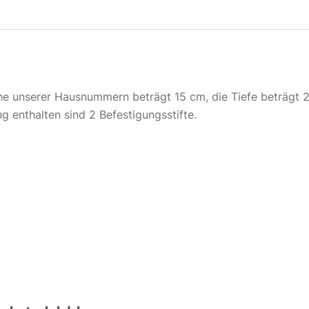
Gru
St
30
inkl
he unserer Hausnummern beträgt 15 cm, die Tiefe beträgt
g enthalten sind 2 Befestigungsstifte.
Nich
Gru
St
46
inkl
Nich