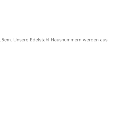
ndplatte anthrazit RAL7016 403 x 210 x 30mm für 3
ück 15cm Hausnummern
,75
€
. 19 % MwSt.
zzgl.
Versandkosten
 2,5cm. Unsere Edelstahl Hausnummern werden aus
t vorrätig
ndplatte anthrazit RAL7016 531 x 210 x 30mm für 4
ück 15cm Hausnummern
,15
€
. 19 % MwSt.
zzgl.
Versandkosten
t vorrätig