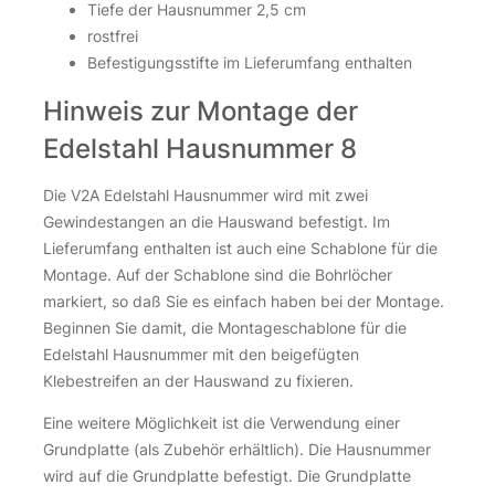
Tiefe der Hausnummer 2,5 cm
rostfrei
inkl. 19 % MwSt.
zzgl.
Versandkosten
Befestigungsstifte im Lieferumfang enthalten
Nicht vorrätig
Hinweis zur Montage der
Edelstahl Hausnummer 8
Die V2A Edelstahl Hausnummer wird mit zwei
Gewindestangen an die Hauswand befestigt. Im
Lieferumfang enthalten ist auch eine Schablone für die
Montage. Auf der Schablone sind die Bohrlöcher
markiert, so daß Sie es einfach haben bei der Montage.
Beginnen Sie damit, die Montageschablone für die
Grundplatte anthrazit RAL7016 531 x 210 x 30mm für
Edelstahl Hausnummer mit den beigefügten
4 Stück 15cm Hausnummern
Klebestreifen an der Hauswand zu fixieren.
46,15
€
Eine weitere Möglichkeit ist die Verwendung einer
Grundplatte (als Zubehör erhältlich). Die Hausnummer
inkl. 19 % MwSt.
zzgl.
Versandkosten
wird auf die Grundplatte befestigt. Die Grundplatte