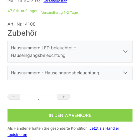
inkl. 19 % MwSt.
zzgl.
Versandkosten
47 Stk. auf Lager |
Versandfertig 1-2 Tage
Art.-Nr.:
4108
Zubehör
Hausnummern LED beleuchtet -
Hauseingangsbeleuchtung
Hausnummern - Hauseingangsbeleuchtung
Hausnummer Edelstahl 8 Menge
IN DEN WARENKORB
Grundplatte anthrazit RAL7016 160 x 210 x 30mm für
Als Händler erhalten Sie gesonderte Kondition.
Jetzt als Händler
15cm Hausnummer
registrieren