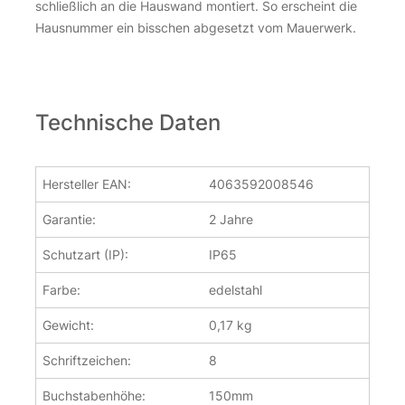
schließlich an die Hauswand montiert. So erscheint die
Nicht vorrätig
Hausnummer ein bisschen abgesetzt vom Mauerwerk.
Technische Daten
Hersteller EAN:
4063592008546
Garantie:
2 Jahre
Schutzart (IP):
IP65
Farbe:
edelstahl
Gewicht:
0,17 kg
Schriftzeichen:
8
Buchstabenhöhe:
150mm