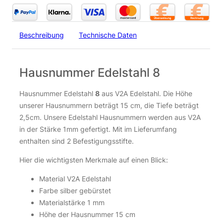
27,45
€
Grundplatte anthrazit RAL7016 275 x 210 x 30mm für
2 Stück 15cm Hausnummern
inkl. 19 % MwSt.
zzgl.
Versandkosten
40,65
€
Beschreibung
Technische Daten
Nicht vorrätig
inkl. 19 % MwSt.
zzgl.
Versandkosten
Hausnummer Edelstahl 8
Nicht vorrätig
Hausnummer Edelstahl
8
aus V2A Edelstahl. Die Höhe
unserer Hausnummern beträgt 15 cm, die Tiefe beträgt
2,5cm. Unsere Edelstahl Hausnummern werden aus V2A
in der Stärke 1mm gefertigt. Mit im Lieferumfang
enthalten sind 2 Befestigungsstifte.
Hier die wichtigsten Merkmale auf einen Blick:
Material V2A Edelstahl
Grundplatte anthrazit RAL7016 403 x 210 x 30mm für
Farbe silber gebürstet
3 Stück 15cm Hausnummern
Materialstärke 1 mm
Höhe der Hausnummer 15 cm
30,75
€