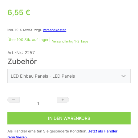
6,55
€
inkl. 19 % MwSt.
zzgl.
Versandkosten
Über 100 Stk. auf Lager |
Versandfertig 1-2 Tage
Art.-Nr.:
2257
Zubehör
LED Einbau Panels - LED Panels
Abdeckring silber für Ein-Aufbaustrahler 12 Watt Ø166 mm Men
IN DEN WARENKORB
Als Händler erhalten Sie gesonderte Kondition.
Jetzt als Händler
registrieren