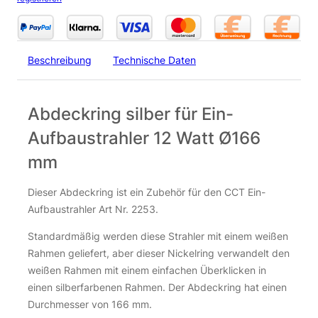
Einbaustrahler dimmbar | CCT einstellbare
Farbtemperatur | rund | weiß | 12 Watt | Ø165mm
24,15
€
Beschreibung
Technische Daten
inkl. 19 % MwSt.
zzgl.
Versandkosten
Abdeckring silber für Ein-
Nicht vorrätig
Aufbaustrahler 12 Watt Ø166
mm
Dieser Abdeckring ist ein Zubehör für den CCT Ein-
Aufbaustrahler Art Nr. 2253.
Standardmäßig werden diese Strahler mit einem weißen
Rahmen geliefert, aber dieser Nickelring verwandelt den
weißen Rahmen mit einem einfachen Überklicken in
einen silberfarbenen Rahmen. Der Abdeckring hat einen
Durchmesser von 166 mm.