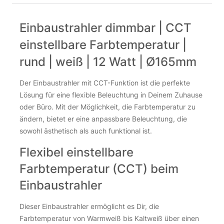
Abdeckring silber für Ein-Aufbaustrahler 12 Watt Ø166
mm
Einbaustrahler dimmbar | CCT
6,55
€
einstellbare Farbtemperatur |
inkl. 19 % MwSt.
zzgl.
Versandkosten
rund | weiß | 12 Watt | Ø165mm
Über 100Stk. auf Lager
Der Einbaustrahler mit CCT-Funktion ist die perfekte
Abdeckring silber für Ein-Aufbaustrahler 12 Watt Ø166 mm M
Abdeckring silber für Ein-Aufbaustrahler 12 Watt Ø166 mm M
Lösung für eine flexible Beleuchtung in Deinem Zuhause
oder Büro. Mit der Möglichkeit, die Farbtemperatur zu
ändern, bietet er eine anpassbare Beleuchtung, die
sowohl ästhetisch als auch funktional ist.
Flexibel einstellbare
Farbtemperatur (CCT) beim
Einbaustrahler
Dieser Einbaustrahler ermöglicht es Dir, die
Farbtemperatur von Warmweiß bis Kaltweiß über einen