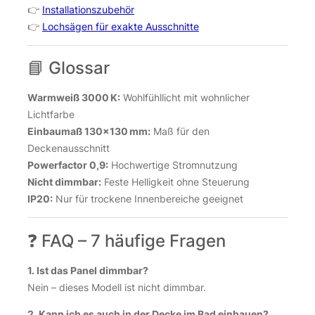
👉
Installationszubehör
👉
Lochsägen für exakte Ausschnitte
📘 Glossar
Warmweiß 3000 K:
Wohlfühllicht mit wohnlicher
Lichtfarbe
Einbaumaß 130×130 mm:
Maß für den
Deckenausschnitt
Powerfactor 0,9:
Hochwertige Stromnutzung
Nicht dimmbar:
Feste Helligkeit ohne Steuerung
IP20:
Nur für trockene Innenbereiche geeignet
❓ FAQ – 7 häufige Fragen
1. Ist das Panel dimmbar?
Nein – dieses Modell ist nicht dimmbar.
2. Kann ich es auch in der Decke im Bad einbauen?