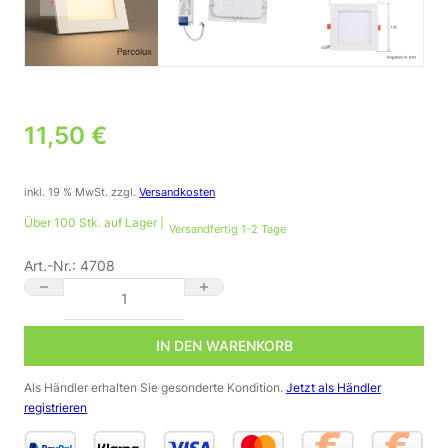
11,50
€
inkl. 19 % MwSt.
zzgl.
Versandkosten
Über 100 Stk. auf Lager |
Versandfertig 1-2 Tage
Art.-Nr.:
4708
🌟 LED Einbau Panel eckig flach weiß – 9 W, 3000 K, 145x145 
IN DEN WARENKORB
Als Händler erhalten Sie gesonderte Kondition.
Jetzt als Händler
registrieren