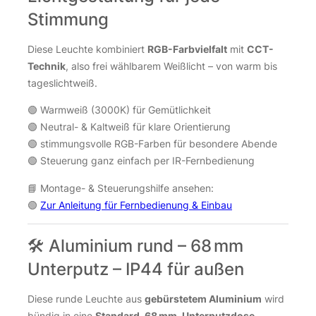
Stimmung
Diese Leuchte kombiniert
RGB-Farbvielfalt
mit
CCT-
Technik
, also frei wählbarem Weißlicht – von warm bis
tageslichtweiß.
🟢 Warmweiß (3000K) für Gemütlichkeit
🟢 Neutral- & Kaltweiß für klare Orientierung
🟢 stimmungsvolle RGB-Farben für besondere Abende
🟢 Steuerung ganz einfach per IR-Fernbedienung
📘 Montage- & Steuerungshilfe ansehen:
🟢
Zur Anleitung für Fernbedienung & Einbau
🛠️ Aluminium rund – 68 mm
Unterputz – IP44 für außen
Diese runde Leuchte aus
gebürstetem Aluminium
wird
bündig in eine
Standard-68 mm-Unterputzdose