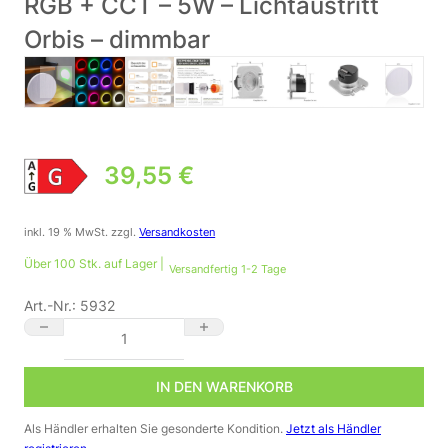
RGB + CCT – 5W – Lichtaustritt
Orbis – dimmbar
39,55
€
inkl. 19 % MwSt.
zzgl.
Versandkosten
Über 100 Stk. auf Lager |
Versandfertig 1-2 Tage
Art.-Nr.:
5932
🌈⭐🌧️ Treppenstufenbeleuchtung außen IP44 – rund Alu gebürst
IN DEN WARENKORB
Als Händler erhalten Sie gesonderte Kondition.
Jetzt als Händler