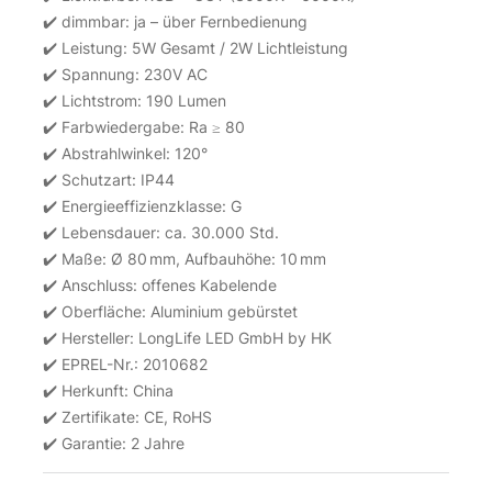
✔️ dimmbar: ja – über Fernbedienung
✔️ Leistung: 5W Gesamt / 2W Lichtleistung
✔️ Spannung: 230V AC
✔️ Lichtstrom: 190 Lumen
✔️ Farbwiedergabe: Ra ≥ 80
✔️ Abstrahlwinkel: 120°
✔️ Schutzart: IP44
✔️ Energieeffizienzklasse: G
✔️ Lebensdauer: ca. 30.000 Std.
✔️ Maße: Ø 80 mm, Aufbauhöhe: 10 mm
✔️ Anschluss: offenes Kabelende
✔️ Oberfläche: Aluminium gebürstet
✔️ Hersteller: LongLife LED GmbH by HK
✔️ EPREL-Nr.: 2010682
✔️ Herkunft: China
✔️ Zertifikate: CE, RoHS
✔️ Garantie: 2 Jahre