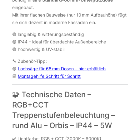
eingebaut.
Mit ihrer flachen Bauweise (nur 10 mm Aufbauhöhe) fügt
sie sich dezent in moderne Fassaden ein.
🟢 langlebig & witterungsbeständig
🟢 IP44 – ideal für überdachte Außenbereiche
🟢 hochwertig & UV-stabil
🔧 Zubehör-Tipp:
🟢
Lochsäge für 68 mm Dosen – hier erhältlich
📘
Montagehilfe Schritt für Schritt
🧩 Technische Daten –
RGB+CCT
Treppenstufenbeleuchtung –
rund Alu – Orbis – IP44 – 5W
✔️ Lichtfarbe: RGB + CCT (3000K – 6000K)