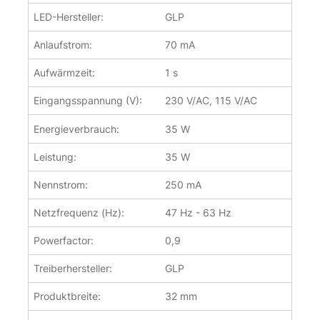
LED-Hersteller:
GLP
Anlaufstrom:
70 mA
Aufwärmzeit:
1 s
Eingangsspannung (V):
230 V/AC, 115 V/AC
Energieverbrauch:
35 W
Leistung:
35 W
Nennstrom:
250 mA
Netzfrequenz (Hz):
47 Hz - 63 Hz
Powerfactor:
0,9
Treiberhersteller:
GLP
Produktbreite:
32 mm