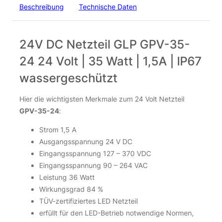
1,05
€
Beschreibung
Technische Daten
inkl. 19 % MwSt.
zzgl.
Versandkosten
24V DC Netzteil GLP GPV-35-
Nicht vorrätig
24 24 Volt | 35 Watt | 1,5A | IP67
wassergeschützt
Hier die wichtigsten Merkmale zum 24 Volt Netzteil
GPV-35-24
:
Strom 1,5 A
Ausgangsspannung 24 V DC
Eingangsspannung 127 – 370 VDC
3M Scotchlok UR2 Quetschverbinder | 3-polig | IP67 |
Eingangsspannung 90 – 264 VAC
rot
Leistung 36 Watt
0,43
€
Wirkungsgrad 84 %
TÜV-zertifiziertes LED Netzteil
erfüllt für den LED-Betrieb notwendige Normen,
inkl. 19 % MwSt.
zzgl.
Versandkosten