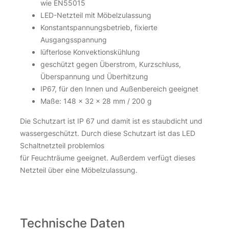
wie EN55015
Nicht vorrätig
LED-Netzteil mit Möbelzulassung
Konstantspannungsbetrieb, fixierte
Ausgangsspannung
lüfterlose Konvektionskühlung
geschützt gegen Überstrom, Kurzschluss,
Überspannung und Überhitzung
IP67, für den Innen und Außenbereich geeignet
Maße: 148 x 32 x 28 mm / 200 g
Die Schutzart ist IP 67 und damit ist es staubdicht und
WAGO Klemme 221-413 | 3-polig | Hebelklemme |
wassergeschützt. Durch diese Schutzart ist das LED
transparent
Schaltnetzteil problemlos
für Feuchträume geeignet. Außerdem verfügt dieses
1,05
€
Netzteil über eine Möbelzulassung.
inkl. 19 % MwSt.
zzgl.
Versandkosten
Über 100Stk. auf Lager
Technische Daten
WAGO Klemme 221-413 | 3-polig | Hebelklemme | transparen
WAGO Klemme 221-413 | 3-polig | Hebelklemme | transparen