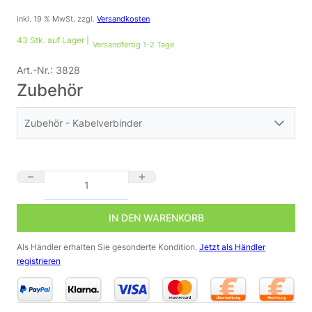
inkl. 19 % MwSt.
zzgl.
Versandkosten
43 Stk. auf Lager |
Versandfertig 1-2 Tage
Art.-Nr.:
3828
Zubehör
Zubehör - Kabelverbinder
24V DC Netzteil GLP GPV-35-24 24 Volt | 35 Watt | 1,5A | IP67
IN DEN WARENKORB
Als Händler erhalten Sie gesonderte Kondition.
Jetzt als Händler
registrieren
3M Scotchlok 314 Kabelverbinder | 3-polig |
wasserdicht