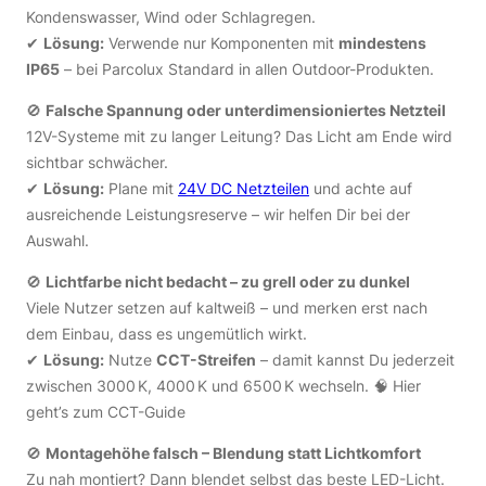
Kondenswasser, Wind oder Schlagregen.
✔
Lösung:
Verwende nur Komponenten mit
mindestens
IP65
– bei Parcolux Standard in allen Outdoor-Produkten.
🚫
Falsche Spannung oder unterdimensioniertes Netzteil
12V-Systeme mit zu langer Leitung? Das Licht am Ende wird
sichtbar schwächer.
✔
Lösung:
Plane mit
24V DC Netzteilen
und achte auf
ausreichende Leistungsreserve – wir helfen Dir bei der
Auswahl.
🚫
Lichtfarbe nicht bedacht – zu grell oder zu dunkel
Viele Nutzer setzen auf kaltweiß – und merken erst nach
dem Einbau, dass es ungemütlich wirkt.
✔
Lösung:
Nutze
CCT-Streifen
– damit kannst Du jederzeit
zwischen 3000 K, 4000 K und 6500 K wechseln.
🧠 Hier
geht’s zum CCT-Guide
🚫
Montagehöhe falsch – Blendung statt Lichtkomfort
Zu nah montiert? Dann blendet selbst das beste LED-Licht.