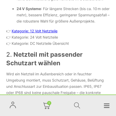
24 V Systeme
: Für längere Strecken (bis ca. 10 m oder
mehr), bessere Effizienz, geringerer Spannungsabfall –
die robustere Wahl für größere Außenprojekte.
👉
Kategorie: 12 Volt Netzteile
👉 Kategorie: 24 Volt Netzteile
👉 Kategorie: DC Netzteile Übersicht
2.
Netzteil mit passender
Schutzart wählen
Wird ein Netzteil im Außenbereich oder in feuchter
Umgebung montiert, muss Schutzart, Gehäuse, Belüftung
und Anschlussart zur Einbausituation passen. IP65, IP67
oder IP68 sind keine pauschale Freigabe – die konkrete
Montage entscheidet.
0
IP65
: Orientierung für geschützte Außenmontage, z.
B. im überdachten Bereich. Kabeldurchführungen und