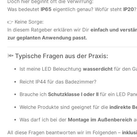
Doch hier beginnt oft die Verwirrung:
Was bedeutet
IP65
eigentlich genau? Wofür steht
IP20
?
👉 Keine Sorge:
In diesem Ratgeber erklären wir Dir
einfach und verstä
zur geplanten Anwendung passt.
🔦 Typische Fragen aus der Praxis:
Ist meine LED Beleuchtung
wasserdicht
für den G
Reicht IP44 für das Badezimmer?
Brauche ich
Schutzklasse I oder II
für ein LED Pan
Welche Produkte sind geeignet für die
indirekte B
Was darf ich bei der
Montage im Außenbereich
au
All diese Fragen beantworten wir im Folgenden –
inklu