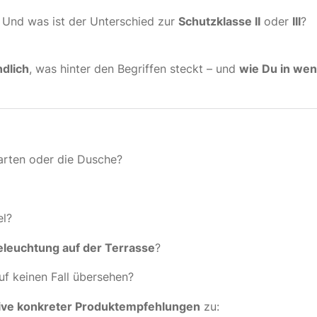
 Und was ist der Unterschied zur
Schutzklasse II
oder
III
?
ndlich
, was hinter den Begriffen steckt – und
wie Du in wen
arten oder die Dusche?
el?
eleuchtung auf der Terrasse
?
f keinen Fall übersehen?
sive konkreter Produktempfehlungen
zu: