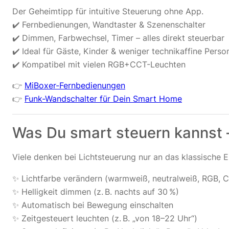
Der Geheimtipp für intuitive Steuerung ohne App.
✔️ Fernbedienungen, Wandtaster & Szenenschalter
✔️ Dimmen, Farbwechsel, Timer – alles direkt steuerbar
✔️ Ideal für Gäste, Kinder & weniger technikaffine Perso
✔️ Kompatibel mit vielen RGB+CCT-Leuchten
👉
MiBoxer-Fernbedienungen
👉
Funk-Wandschalter für Dein Smart Home
Was Du smart steuern kannst –
Viele denken bei Lichtsteuerung nur an das klassische
✨ Lichtfarbe verändern (warmweiß, neutralweiß, RGB, 
✨ Helligkeit dimmen (z. B. nachts auf 30 %)
✨ Automatisch bei Bewegung einschalten
✨ Zeitgesteuert leuchten (z. B. „von 18–22 Uhr“)