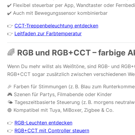
✔️ Flexibel steuerbar per App, Wandtaster oder Fernbed
✔️ Auch mit Bewegungssensor kombinierbar
👉
CCT-Treppenbeleuchtung entdecken
👉
Leitfaden zur Farbtemperatur
🌈
RGB und RGB+CCT – farbige Ak
Wenn Du mehr willst als Weißtöne, sind RGB- und RGB
RGB+CCT sogar zusätzlich zwischen verschiedenen We
🎉 Farben für Stimmungen (z. B. Blau zum Runterkommen
🎮 Szenen für Partys, Filmabende oder Kinder
🌤 Tageszeitbasierte Steuerung (z. B. morgens neutralw
🟢 Kompatibel mit Tuya, MiBoxer, Zigbee & Co.
👉
RGB-Leuchten entdecken
👉
RGB+CCT mit Controller steuern