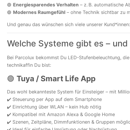
🟢
Energiesparendes Verhalten
– z. B. automatische A
🟢
Modernes Raumgefühl
– ohne Technik sichtbar zu 
Und genau das wünschen sich viele unserer Kund*innen
Welche Systeme gibt es – und 
Bei Parcolux bekommst Du LED-Stufenbeleuchtung, die 
technikaffin Du bist:
🟢
Tuya / Smart Life App
Das wohl bekannteste System für Einsteiger – mit Milli
✔️ Steuerung per App auf dem Smartphone
✔️ Einrichtung über WLAN – kein Hub nötig
✔️ Kompatibel mit Amazon Alexa & Google Home
✔️ Szenen, Zeitpläne, Dimmfunktionen & Gruppen mögli
✔️ Ideal für einfache Umrüstung oder Nachrüstung