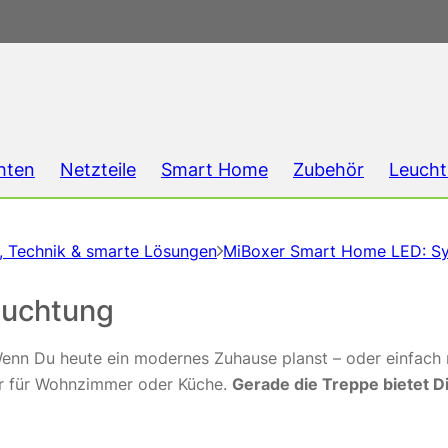
hten
Netzteile
Smart Home
Zubehör
Leucht
g, Technik & smarte Lösungen
MiBoxer Smart Home LED: Sys
euchtung
. Wenn Du heute ein modernes Zuhause planst – oder einfach
 nur für Wohnzimmer oder Küche.
Gerade die Treppe bietet D