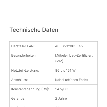
Nicht vorrätig
Technische Daten
Hersteller EAN:
4063592005545
Besonderheiten:
Möbeleinbau-Zertifiziert
(MM)
WAGO Klemme 221-413 | 3-polig | Hebelklemme |
transparent
Netzteil-Leistung:
86 bis 151 W
1,05
€
Anschluss:
Kabel (offenes Ende)
inkl. 19 % MwSt.
zzgl.
Versandkosten
Konstantspannung (CV):
24 V/DC
Über 100Stk. auf Lager
Garantie:
2 Jahre
WAGO Klemme 221-413 | 3-polig | Hebelklemme | transparen
WAGO Klemme 221-413 | 3-polig | Hebelklemme | transparen