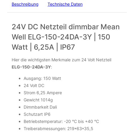
1,05
€
Beschreibung
Technische Daten
inkl. 19 % MwSt.
zzgl.
Versandkosten
24V DC Netzteil dimmbar Mean
Nicht vorrätig
Well ELG-150-24DA-3Y | 150
Watt | 6,25A | IP67
Hier die wichtigsten Merkmale zum 24 Volt Netzteil
ELG-150-24DA-3Y
:
Ausgang: 150 Watt
24 Volt DC
Strom 6,25 Ampere
3M Scotchlok UR2 Quetschverbinder | 3-polig | IP67 |
Gewicht 1014g
rot
Dimmbarkeit Dali
0,43
€
Schutzart IP6
Betriebstemperatur: -20 °C bis +40 °C
Treiberabmessungen: 219*63*35,5
inkl. 19 % MwSt.
zzgl.
Versandkosten