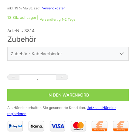
inkl. 19 % MwSt.
zzgl.
Versandkosten
13 Stk. auf Lager |
Versandfertig 1-2 Tage
Art.-Nr.:
3814
Zubehör
Zubehör - Kabelverbinder
24V DC Netzteil dimmbar Mean Well ELG-150-24DA-3Y | 150 Wat
IN DEN WARENKORB
Als Händler erhalten Sie gesonderte Kondition.
Jetzt als Händler
registrieren
3M Scotchlok 314 Kabelverbinder | 3-polig |
wasserdicht