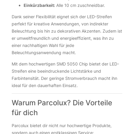
Volt
FUT092 MiBoxer RGB+CCT Funk Fernbedienung Menge
FUT092 MiBoxer RGB+CCT Funk Fernbedienung Menge
Einkürzbarkeit:
Alle 10 cm zuschneidbar.
18,65
€
Dank seiner Flexibilität eignet sich der LED-Streifen
12V DC LED Netzteil 12V Mean Well LPF-60-12 | 60
perfekt für kreative Anwendungen, von indirekter
inkl. 19 % MwSt.
zzgl.
Versandkosten
Watt | 5 A | IP67 LED Trafo
Beleuchtung bis hin zu dekorativen Akzenten. Zudem ist
er umweltfreundlich und energieeffizient, was ihn zu
Über 100Stk. auf Lager
32,95
€
MiBoxer Controller FUT036 LED Dimmer
einer nachhaltigen Wahl für jede
Smart Home Funk Lichtschalter Aufputz | Dimmer für einfarbig
Smart Home Funk Lichtschalter Aufputz | Dimmer für einfarbig
10,40
€
Beleuchtungsanwendung macht.
inkl. 19 % MwSt.
zzgl.
Versandkosten
Mit dem hochwertigen SMD 5050 Chip bietet der LED-
59 Stk. auf Lager
inkl. 19 % MwSt.
zzgl.
Versandkosten
Streifen eine beeindruckende Lichtstärke und
MiBoxer FUT089 RGB + CCT Funk Fernbedienung für 8
12V DC LED Netzteil 12V Mean Well LPF-60-12 | 60 Watt | 5 A
12V DC LED Netzteil 12V Mean Well LPF-60-12 | 60 Watt | 5 A
Über 100Stk. auf Lager
Farbintensität. Der geringe Stromverbrauch macht ihn
Zonen
ideal für den dauerhaften Einsatz.
MiBoxer Controller FUT036 LED Dimmer Menge
MiBoxer Controller FUT036 LED Dimmer Menge
19,75
€
Warum Parcolux? Die Vorteile
inkl. 19 % MwSt.
zzgl.
Versandkosten
für dich
Über 100Stk. auf Lager
Parcolux bietet dir nicht nur hochwertige Produkte,
MiBoxer FUT089 RGB + CCT Funk Fernbedienung für 8 Zone
MiBoxer FUT089 RGB + CCT Funk Fernbedienung für 8 Zone
sondern auch einen erstklassigen Service: