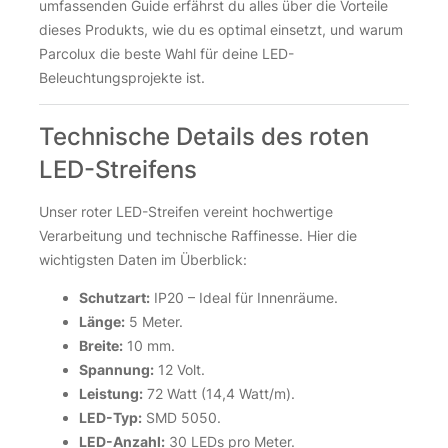
umfassenden Guide erfährst du alles über die Vorteile
Miboxer T1 230 Volt
Über 100Stk. auf Lager
dieses Produkts, wie du es optimal einsetzt, und warum
20,85
€
Parcolux die beste Wahl für deine LED-
MiBoxer FUT092B RGB+CCT Fernbedienung schwarz 4 Zone
MiBoxer FUT092B RGB+CCT Fernbedienung schwarz 4 Zone
Beleuchtungsprojekte ist.
inkl. 19 % MwSt.
zzgl.
Versandkosten
12V DC LED Netzteil GLP GTPC-60-12-S 60 Watt 5
Ampere IP20
Technische Details des roten
52 Stk. auf Lager
32,40
€
LED-Streifens
Smart Home Funk Lichtschalter Unterputz | Dimmer | Miboxer
Smart Home Funk Lichtschalter Unterputz | Dimmer | Miboxer
MiBoxer Controller FUT036M LED Dimmer für LED
inkl. 19 % MwSt.
zzgl.
Versandkosten
Unser roter LED-Streifen vereint hochwertige
Leuchtmittel
Verarbeitung und technische Raffinesse. Hier die
28 Stk. auf Lager
14,95
€
wichtigsten Daten im Überblick:
12V DC LED Netzteil GLP GTPC-60-12-S 60 Watt 5 Ampere I
12V DC LED Netzteil GLP GTPC-60-12-S 60 Watt 5 Ampere I
Schutzart:
IP20 – Ideal für Innenräume.
FUT092 MiBoxer RGB+CCT Funk Fernbedienung
inkl. 19 % MwSt.
zzgl.
Versandkosten
Länge:
5 Meter.
14,25
€
Breite:
10 mm.
Nicht vorrätig
Spannung:
12 Volt.
inkl. 19 % MwSt.
zzgl.
Versandkosten
Leistung:
72 Watt (14,4 Watt/m).
Smart Home Funk Lichtschalter Aufputz | Dimmer für
LED-Typ:
SMD 5050.
Über 100Stk. auf Lager
einfarbige Beleuchtung | Miboxer B1 | Batteriebetrieb 3
LED-Anzahl:
30 LEDs pro Meter.