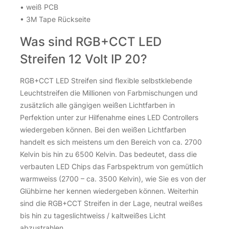
• weiß PCB
inkl. 19 % MwSt.
zzgl.
Versandkosten
• 3M Tape Rückseite
Über 100Stk. auf Lager
Was sind RGB+CCT LED
FUT092 MiBoxer RGB+CCT Funk Fernbedienung Menge
FUT092 MiBoxer RGB+CCT Funk Fernbedienung Menge
Streifen 12 Volt IP 20?
RGB+CCT LED Streifen sind flexible selbstklebende
Leuchtstreifen die Millionen von Farbmischungen und
zusätzlich alle gängigen weißen Lichtfarben in
Perfektion unter zur Hilfenahme eines LED Controllers
wiedergeben können. Bei den weißen Lichtfarben
handelt es sich meistens um den Bereich von ca. 2700
Kelvin bis hin zu 6500 Kelvin. Das bedeutet, dass die
verbauten LED Chips das Farbspektrum von gemütlich
MiBoxer FUT089 RGB + CCT Funk Fernbedienung für 8
warmweiss (2700 – ca. 3500 Kelvin), wie Sie es von der
Zonen
Glühbirne her kennen wiedergeben können. Weiterhin
19,75
€
sind die RGB+CCT Streifen in der Lage, neutral weißes
bis hin zu tageslichtweiss / kaltweißes Licht
inkl. 19 % MwSt.
zzgl.
Versandkosten
abzustrahlen.