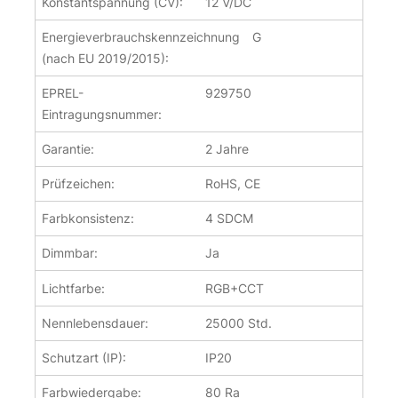
Konstantspannung (CV):
12 V/DC
Energieverbrauchskennzeichnung
G
(nach EU 2019/2015):
EPREL-
929750
Eintragungsnummer:
Garantie:
2 Jahre
Prüfzeichen:
RoHS, CE
Farbkonsistenz:
4 SDCM
Dimmbar:
Ja
Lichtfarbe:
RGB+CCT
Nennlebensdauer:
25000 Std.
Schutzart (IP):
IP20
Farbwiedergabe:
80 Ra