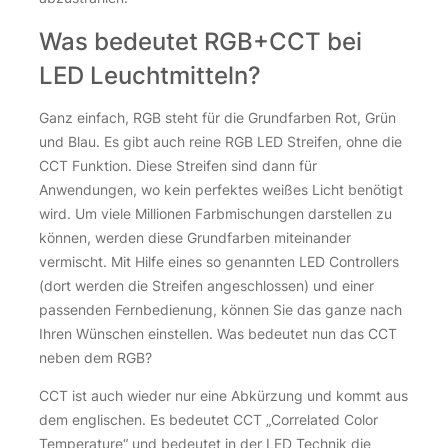
Über 100Stk. auf Lager
Was bedeutet RGB+CCT bei
MiBoxer FUT089 RGB + CCT Funk Fernbedienung für 8 Zone
MiBoxer FUT089 RGB + CCT Funk Fernbedienung für 8 Zone
LED Leuchtmitteln?
Ganz einfach, RGB steht für die Grundfarben Rot, Grün
und Blau. Es gibt auch reine RGB LED Streifen, ohne die
CCT Funktion. Diese Streifen sind dann für
Anwendungen, wo kein perfektes weißes Licht benötigt
wird. Um viele Millionen Farbmischungen darstellen zu
können, werden diese Grundfarben miteinander
vermischt. Mit Hilfe eines so genannten LED Controllers
(dort werden die Streifen angeschlossen) und einer
passenden Fernbedienung, können Sie das ganze nach
Ihren Wünschen einstellen. Was bedeutet nun das CCT
neben dem RGB?
CCT ist auch wieder nur eine Abkürzung und kommt aus
dem englischen. Es bedeutet CCT „Correlated Color
Temperature“ und bedeutet in der LED Technik die