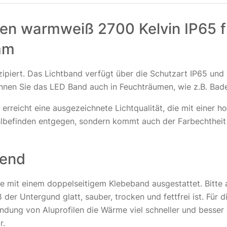
LED
LED
Sma
Nich
Übe
ein
Alu
inkl
fen warmweiß 2700 Kelvin IP65 f
Vol
24V
24V
Abd
MiB
mm
18
Übe
28
10
MiB
MiB
ipiert. Das Lichtband verfügt über die Schutzart IP65 und 
inkl
inkl
önnen Sie das LED Band auch in Feuchträumen, wie z.B. Ba
inkl
Übe
Mi
Übe
 erreicht eine ausgezeichnete Lichtqualität, die mit eine
Übe
Zo
Sma
Sma
lbefinden entgegen, sondern kommt auch der Farbechtheit
Alu
Alu
MiB
MiB
20
bend
inkl
te mit einem doppelseitigem Klebeband ausgestattet. Bitte 
Übe
ß der Untergund glatt, sauber, trocken und fettfrei ist. Fü
MiB
MiB
rwendung von Aluprofilen die Wärme viel schneller und besse
r.