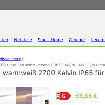
hten
Netzteile
Smart Home
Zubehör
Leucht
elbeleuchtung
 IP65 für außen selbstklebend CRI90 14W/m 240LED/m 8mm
n warmweiß 2700 Kelvin IP65 fü
53,85
€