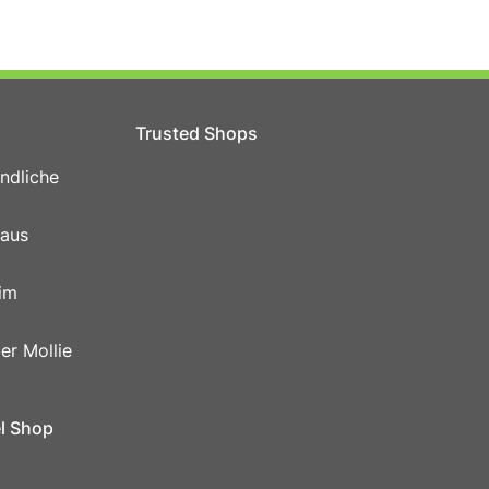
Trusted Shops
ndliche
 aus
im
er Mollie
el Shop