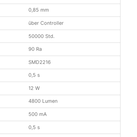
0,85 mm
über Controller
50000 Std.
90 Ra
SMD2216
0,5 s
12 W
4800 Lumen
500 mA
0,5 s