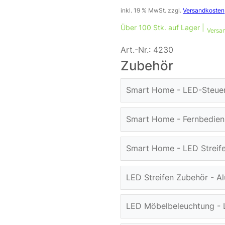
inkl. 19 % MwSt.
zzgl.
Versandkosten
Über 100 Stk. auf Lager |
Versan
Art.-Nr.:
4230
Zubehör
Smart Home - LED-Steue
MiB
Smart Home - Fernbedie
12/
FU
Smart Home - LED Streif
26
14
Sma
LED Streifen Zubehör - Al
inkl
Mib
inkl
Nich
LED
LED Möbelbeleuchtung - L
20
Übe