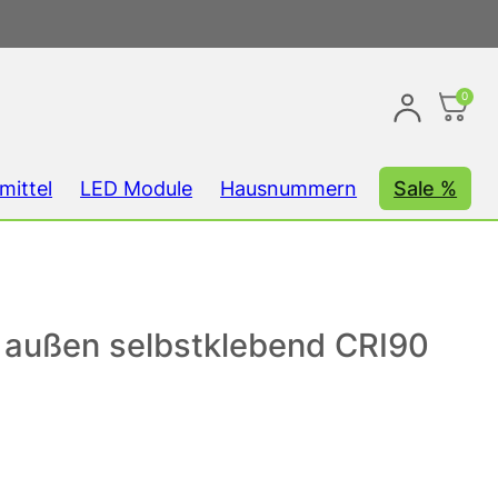
0
mittel
LED Module
Hausnummern
Sale %
r außen selbstklebend CRI90