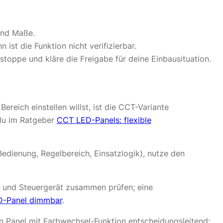
und Maße.
st die Funktion nicht verifizierbar.
oppe und kläre die Freigabe für deine Einbausituation.
ereich einstellen willst, ist die CCT-Variante
 du im Ratgeber
CCT LED-Panels: flexible
Bedienung, Regelbereich, Einsatzlogik), nutze den
r und Steuergerät zusammen prüfen; eine
D-Panel dimmbar
.
in Panel mit Farbwechsel-Funktion entscheidungsleitend;