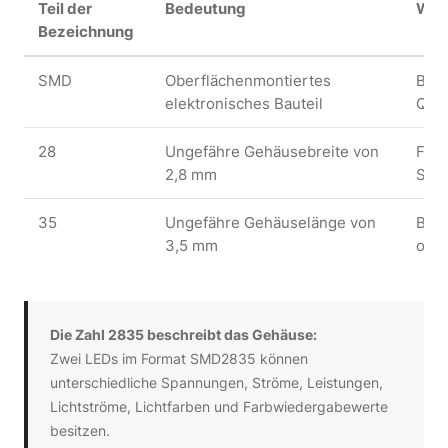
Teil der
Bedeutung
Was 
Bezeichnung
SMD
Oberflächenmontiertes
Best
elektronisches Bauteil
Qual
28
Ungefähre Gehäusebreite von
Fest
2,8 mm
Str
35
Ungefähre Gehäuselänge von
Best
3,5 mm
ode
Die Zahl 2835 beschreibt das Gehäuse:
Zwei LEDs im Format SMD2835 können
unterschiedliche Spannungen, Ströme, Leistungen,
Lichtströme, Lichtfarben und Farbwiedergabewerte
besitzen.