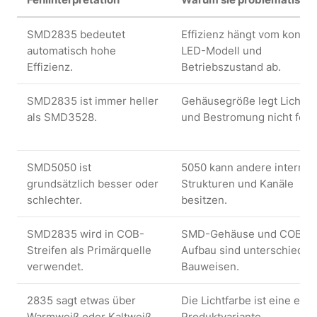
SMD2835 bedeutet
Effizienz hängt vom konkr
automatisch hohe
LED-Modell und
Effizienz.
Betriebszustand ab.
SMD2835 ist immer heller
Gehäusegröße legt Lichtst
als SMD3528.
und Bestromung nicht fest.
SMD5050 ist
5050 kann andere interne
grundsätzlich besser oder
Strukturen und Kanäle
schlechter.
besitzen.
SMD2835 wird in COB-
SMD-Gehäuse und COB-
Streifen als Primärquelle
Aufbau sind unterschiedli
verwendet.
Bauweisen.
2835 sagt etwas über
Die Lichtfarbe ist eine eig
Warmweiß oder Kaltweiß
Produktvariante.