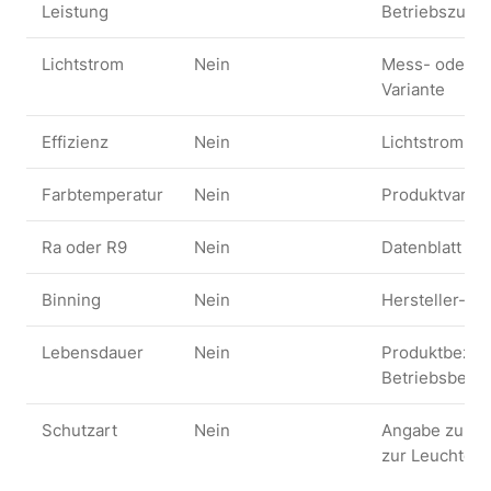
Leistung
Betriebszust
Lichtstrom
Nein
Mess- oder He
Variante
Effizienz
Nein
Lichtstrom, 
Farbtemperatur
Nein
Produktvarian
Ra oder R9
Nein
Datenblatt od
Binning
Nein
Hersteller- 
Lebensdauer
Nein
Produktbezog
Betriebsbedi
Schutzart
Nein
Angabe zum vo
zur Leuchte