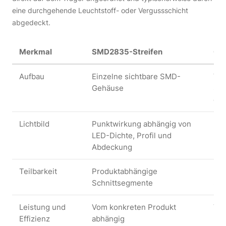
eine durchgehende Leuchtstoff- oder Vergussschicht
abgedeckt.
Merkmal
SMD2835-Streifen
COB
Aufbau
Einzelne sichtbare SMD-
Vie
Gehäuse
Str
dur
Lichtbild
Punktwirkung abhängig von
Häu
LED-Dichte, Profil und
Abdeckung
Teilbarkeit
Produktabhängige
Ebe
Schnittsegmente
Sch
Leistung und
Vom konkreten Produkt
Vom
Effizienz
abhängig