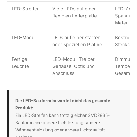
LED-Streifen
Viele LEDs auf einer
LED-Anzah
flexiblen Leiterplatte
Spannung,
Meter
LED-Modul
LEDs auf einer starren
Bestromun
oder speziellen Platine
Stecksyst
Fertige
LED-Modul, Treiber,
Dimmung, 
Leuchte
Gehäuse, Optik und
Temperat
Anschluss
Gesamtqua
Die LED-Bauform bewertet nicht das gesamte
Produkt:
Ein LED-Streifen kann trotz gleicher SMD2835-
Bauform eine andere Lichtleistung, andere
Wärmeentwicklung oder andere Lichtqualität